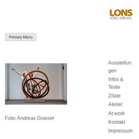
Skip
to
content
Primary Menu
LONS Jörg
Künkel
Ausstellun
gen
Infos &
Texte
Zitate
Atelier
At work
Foto: Andreas Grasser
Kontakt
Impressum