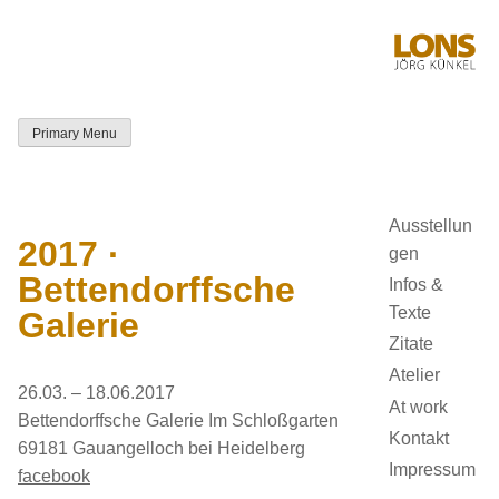
Skip
to
content
Primary Menu
LONS Jörg
Künkel
Ausstellun
2017 ·
gen
Bettendorffsche
Infos &
Texte
Galerie
Zitate
Atelier
26.03. – 18.06.2017
At work
Bettendorffsche Galerie Im Schloßgarten
Kontakt
69181 Gauangelloch bei Heidelberg
Impressum
facebook