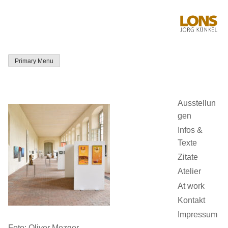
Skip
to
content
Primary Menu
LONS Jörg
Künkel
Ausstellun
gen
Infos &
Texte
Zitate
Atelier
At work
Kontakt
Impressum
Foto: Oliver Mezger