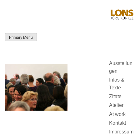
Skip
to
content
Primary Menu
LONS Jörg
Künkel
Ausstellun
gen
Infos &
Texte
Zitate
Atelier
At work
Kontakt
Impressum