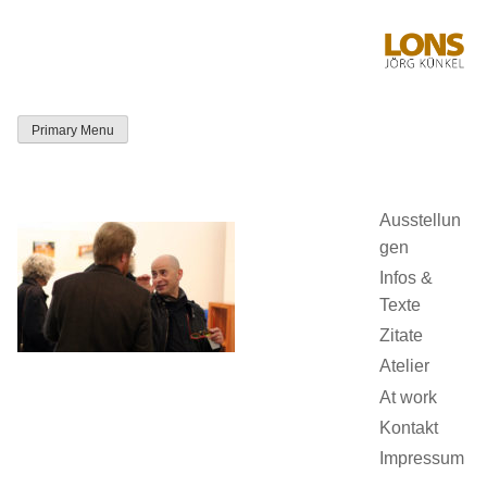
Skip
to
content
Primary Menu
LONS Jörg
Künkel
Ausstellun
gen
Infos &
Texte
Zitate
Atelier
At work
Kontakt
Impressum