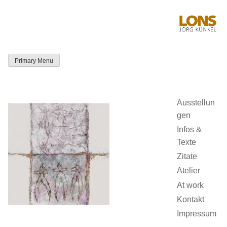
Skip
to
content
Primary Menu
LONS Jörg
Künkel
Ausstellun
gen
Infos &
Texte
Zitate
Atelier
At work
Kontakt
Impressum