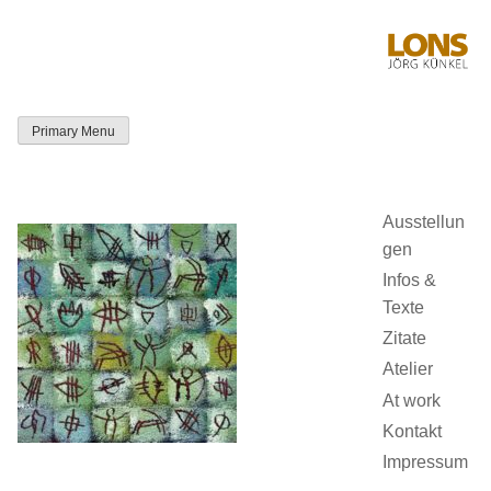
Skip
to
content
Primary Menu
LONS Jörg
Künkel
Ausstellun
gen
Infos &
Texte
Zitate
Atelier
At work
Kontakt
Impressum