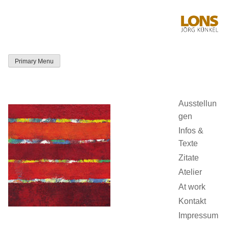
Skip
to
content
Primary Menu
LONS Jörg
Künkel
Ausstellun
gen
Infos &
Texte
Zitate
Atelier
At work
Kontakt
Impressum