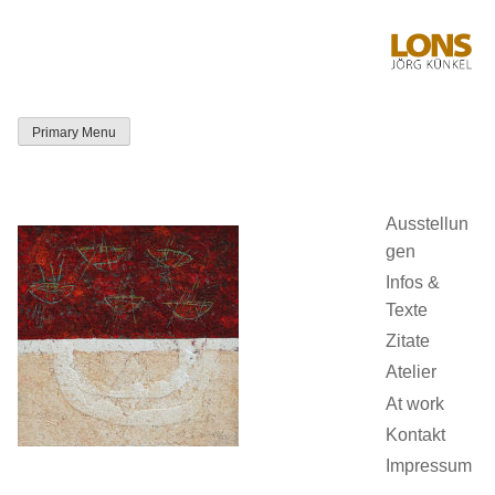
Skip
to
content
Primary Menu
LONS Jörg
Künkel
Ausstellun
gen
Infos &
Texte
Zitate
Atelier
At work
Kontakt
Impressum