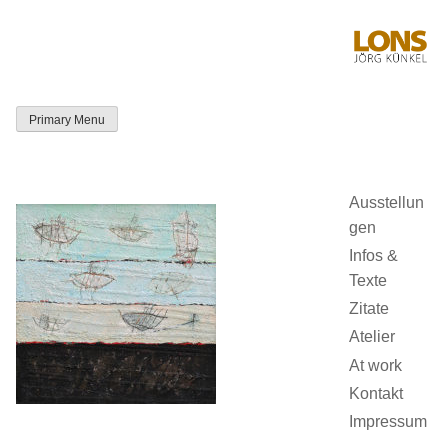
Skip
to
content
Primary Menu
LONS Jörg
Künkel
Ausstellun
gen
Infos &
Texte
Zitate
Atelier
At work
Kontakt
Impressum