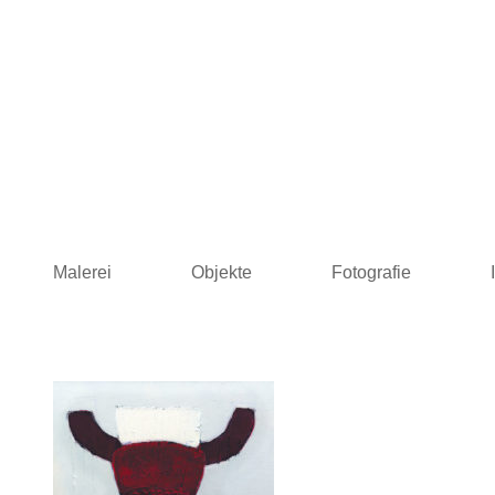
Skip
to
content
Malerei
Objekte
Fotografie
LONS Malerei · Skulpturen