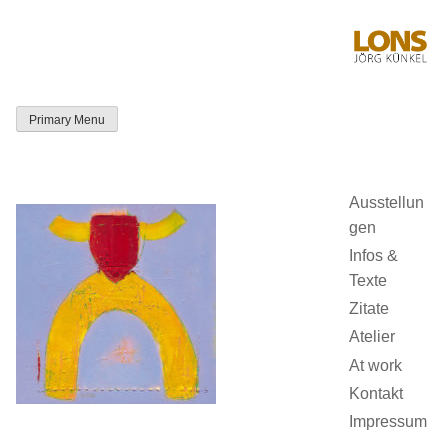
Skip
to
content
Primary Menu
LONS Jörg
Künkel
Ausstellun
gen
Infos &
Texte
Zitate
Atelier
At work
Kontakt
Impressum