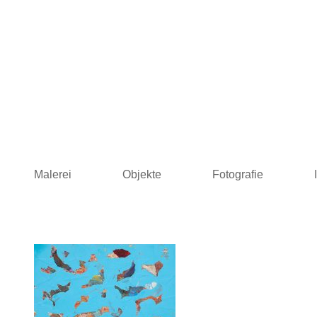
Skip
to
content
Malerei
Objekte
Fotografie
LONS Malerei · Skulpturen