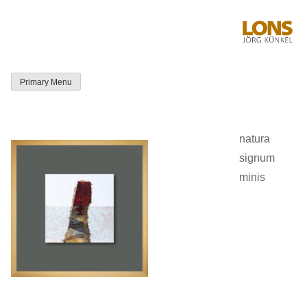
Skip
to
content
Primary Menu
LONS Jörg
Künkel
natura
signum
minis