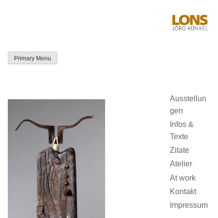
Skip
to
content
Primary Menu
LONS Jörg
Künkel
Ausstellun
gen
Infos &
Texte
Zitate
Atelier
At work
Kontakt
Impressum