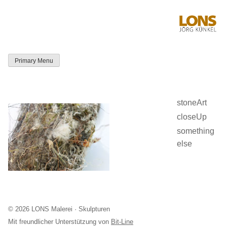
Skip
to
content
Primary Menu
LONS Jörg
Künkel
stoneArt
closeUp
something
else
© 2026 LONS Malerei · Skulpturen
Mit freundlicher Unterstützung von
Bit-Line