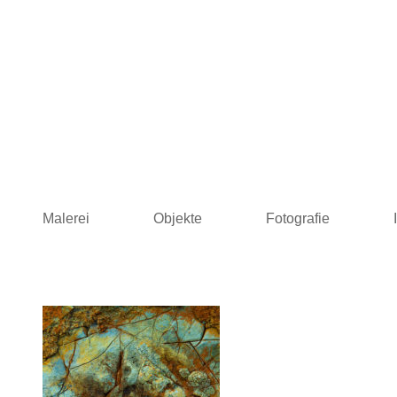
Skip
to
content
Malerei
Objekte
Fotografie
LONS Malerei · Skulpturen