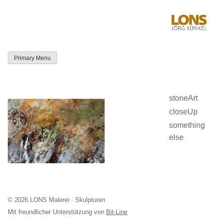
Skip
to
content
Primary Menu
LONS Jörg
Künkel
stoneArt
closeUp
something
else
© 2026 LONS Malerei · Skulpturen
Mit freundlicher Unterstützung von
Bit-Line